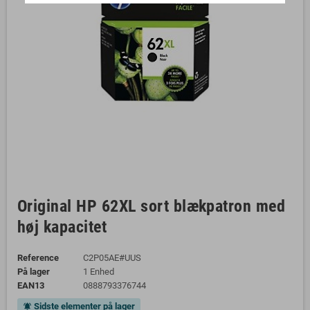
Original HP 62XL sort blækpatron med
høj kapacitet
Reference
C2P05AE#UUS
På lager
1 Enhed
EAN13
0888793376744
Sidste elementer på lager
notifications_active