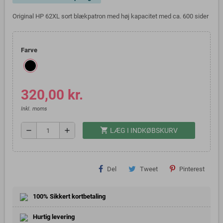
Original HP 62XL sort blækpatron med høj kapacitet med ca. 600 sider
Farve
320,00 kr.
Inkl. moms
shopping_cart
remove
add
LÆG I INDKØBSKURV
Del
Tweet
Pinterest
100% Sikkert kortbetaling
Hurtig levering