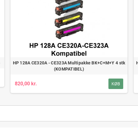
)
HP 128A CE320A - CE323A Multipakke BK+C+M+Y 4 stk
(KOMPATIBEL)
820,00 kr.
KØB