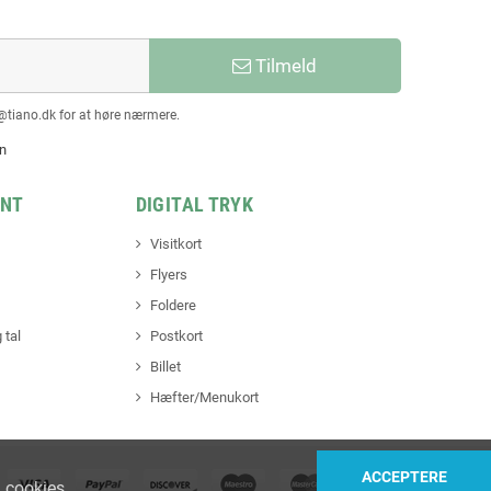
Tilmeld
@tiano.dk for at høre nærmere.
en
INT
DIGITAL TRYK
Visitkort
Flyers
Foldere
 tal
Postkort
Billet
Hæfter/Menukort
ACCEPTERE
 cookies
.