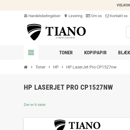
VELKO
Handelsbetingelser
Levering
Om os
Kontakt os
card_giftcard
location_on
view_headline
TONER
KOPIPAPIR
BLÆK
chevron_right
Toner
chevron_right
HP
chevron_right
HP LaserJet Pro CP1527nw
HP LASERJET PRO CP1527NW
Der er 6 varer.