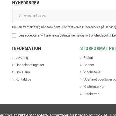
NYHEDSBREV
Du kan framelde dig når som helst. Kontakt vores kundeservice på service
Jeg accepterer vilkårene og betingelserne og fortrolighedspolitikk
INFORMATION
STORFORMAT PR
Levering
Plakat
Handelsbetingelser
Banner
Om Tiano
Vindusfolie
Kontakt os
Udskåret bogstaver og
Klistermærker
Fotolærred
ter. Ved at klikke 'Acceptere' accepterer du brugen af cookies.
Om