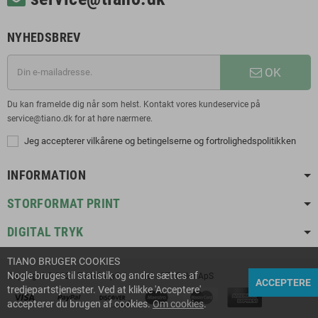
NYHEDSBREV
OK
Du kan framelde dig når som helst. Kontakt vores kundeservice på
service@tiano.dk for at høre nærmere.
Jeg accepterer vilkårene og betingelserne og fortrolighedspolitikken
INFORMATION
STORFORMAT PRINT
DIGITAL TRYK
TIANO BRUGER COOKIES
Nogle bruges til statistik og andre sættes af
Copyright © 2021 TIANO ApS | en del af TriColor ApS
ACCEPTERE
tredjepartstjenester. Ved at klikke 'Acceptere'
accepterer du brugen af cookies.
Om cookies
.