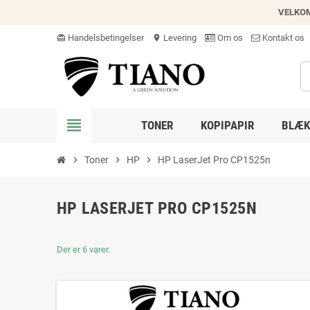
VELKO
Handelsbetingelser
Levering
Om os
Kontakt os
card_giftcard
location_on
view_headline
TONER
KOPIPAPIR
BLÆK
chevron_right
Toner
chevron_right
HP
chevron_right
HP LaserJet Pro CP1525n
HP LASERJET PRO CP1525N
Der er 6 varer.