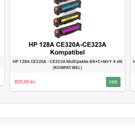
)
HP 128A CE320A - CE323A Multipakke BK+C+M+Y 4 stk
(KOMPATIBEL)
820,00 kr.
KØB