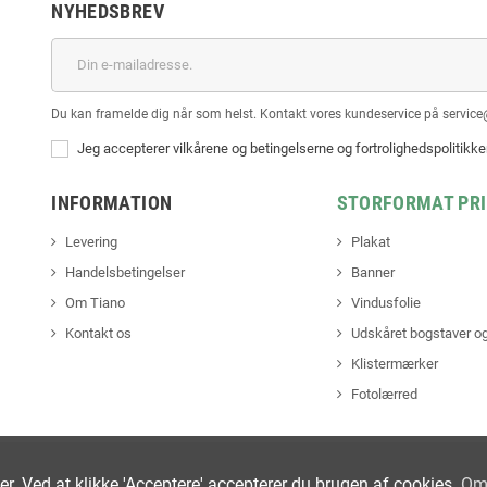
NYHEDSBREV
Du kan framelde dig når som helst. Kontakt vores kundeservice på service
Jeg accepterer vilkårene og betingelserne og fortrolighedspolitikk
INFORMATION
STORFORMAT PR
Levering
Plakat
Handelsbetingelser
Banner
Om Tiano
Vindusfolie
Kontakt os
Udskåret bogstaver og
Klistermærker
Fotolærred
ter. Ved at klikke 'Acceptere' accepterer du brugen af cookies.
Om