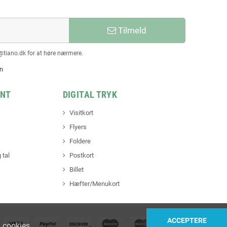
Tilmeld
@tiano.dk for at høre nærmere.
en
INT
DIGITAL TRYK
Visitkort
Flyers
Foldere
 tal
Postkort
Billet
Hæfter/Menukort
ACCEPTERE
 cookies
.