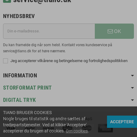
NYHEDSBREV
OK
Du kan framelde dig når som helst. Kontakt vores kundeservice på
service@tiano.dk for at høre nærmere.
Jeg accepterer vilkårene og betingelserne og fortrolighedspolitikken
INFORMATION
STORFORMAT PRINT
DIGITAL TRYK
TIANO BRUGER COOKIES
Nogle bruges til statistik og andre sættes af
Copyright © 2021 TIANO ApS | en del af TriColor ApS
ACCEPTERE
tredjepartstjenester. Ved at klikke 'Acceptere'
accepterer du brugen af cookies.
Om cookies
.