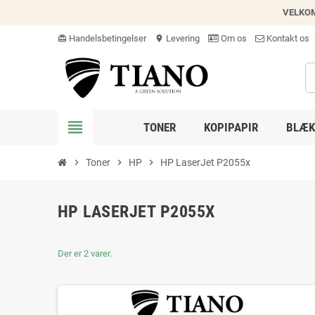
VELKO
Handelsbetingelser
Levering
Om os
Kontakt os
card_giftcard
location_on
view_headline
TONER
KOPIPAPIR
BLÆK
chevron_right
Toner
chevron_right
HP
chevron_right
HP LaserJet P2055x
HP LASERJET P2055X
Der er 2 varer.