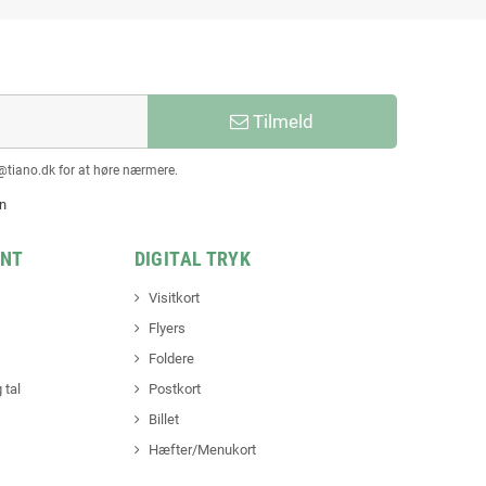
Tilmeld
@tiano.dk for at høre nærmere.
en
INT
DIGITAL TRYK
Visitkort
Flyers
Foldere
 tal
Postkort
Billet
Hæfter/Menukort