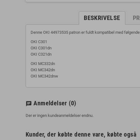
BESKRIVELSE
PR
Denne OKI 44973535 patron er fuldt kompatibel med følgende 
OKI C301
OKI C301dn
OKI C321dn
OKI MC332dn
OKI MC342dn
OKI MC342dnw
Anmeldelser
(0)
chat
Der er ingen kundeanmeldelser endnu.
Kunder, der købte denne vare, købte også