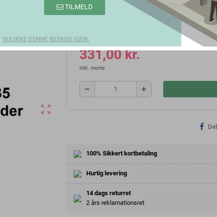
TILMELD
Farve
VIS IKKE DENNE BESKED IGEN.
331,00 kr.
Inkl. moms
remove
add
zoom_out_map
Del
100% Sikkert kortbetaling
Hurtig levering
14 dags returret
2 års reklamationsret