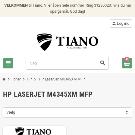
VELKOMMEN
til Tiano. Vi er åben hele sommer, Ring 31230023, hvis du har
spørgsmål. God dag!
person
Log ind
0
view_headline
search
chevron_right
chevron_right
chevron_right
Toner
HP
HP LaserJet M4345XM MFP
HP LASERJET M4345XM MFP
Vælg