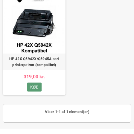
HP 42X Q5942X/Q5945A sort
printerpatron (kompatibel)
319,00 kr.
KØB
Viser 1-1 af 1 element(er)