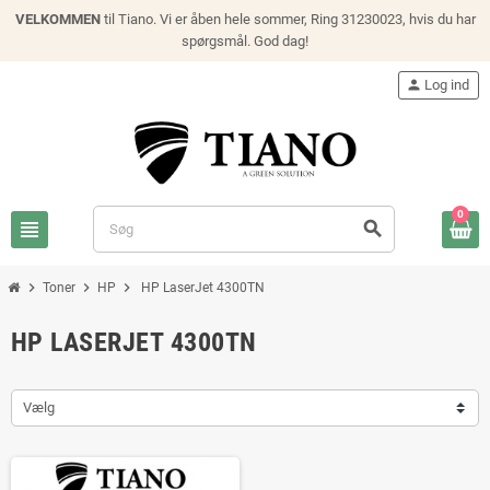
VELKOMMEN
til Tiano. Vi er åben hele sommer, Ring 31230023, hvis du har
spørgsmål. God dag!
person
Log ind
0
view_headline
search
chevron_right
chevron_right
chevron_right
Toner
HP
HP LaserJet 4300TN
HP LASERJET 4300TN
Vælg