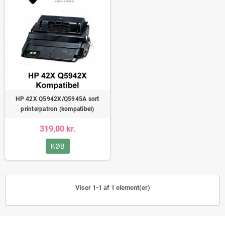
HP 42X Q5942X/Q5945A sort
printerpatron (kompatibel)
319,00 kr.
KØB
Viser 1-1 af 1 element(er)