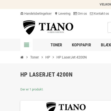
VELKO
Handelsbetingelser
Levering
Om os
Kontakt os
card_giftcard
location_on
view_headline
TONER
KOPIPAPIR
BLÆK
chevron_right
Toner
chevron_right
HP
chevron_right
HP LaserJet 4200N
HP LASERJET 4200N
Der er 1 produkt.