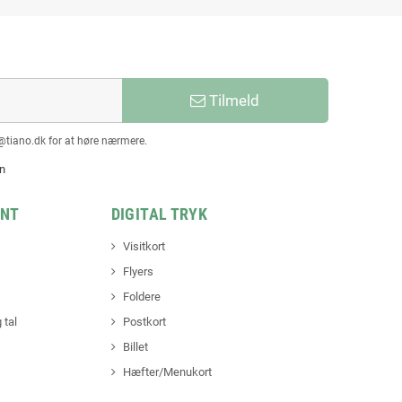
Tilmeld
@tiano.dk for at høre nærmere.
en
INT
DIGITAL TRYK
Visitkort
Flyers
Foldere
 tal
Postkort
Billet
Hæfter/Menukort