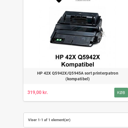
HP 42X Q5942X/Q5945A sort printerpatron
(kompatibel)
319,00 kr.
KØB
Viser 1-1 af 1 element(er)