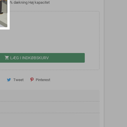
der v/5% dækning Høj kapacitet
shopping_cart
LÆG I INDKØBSKURV
Tweet
Pinterest