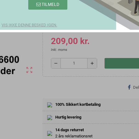
Brother TN6300 TN6600 kompatibel sort toner 6,000 si
TILMELD
Farve
VIS IKKE DENNE BESKED IGEN.
209,00 kr.
Inkl. moms
remove
add
zoom_out_map
Del
100% Sikkert kortbetaling
Hurtig levering
14 dags returret
2 års reklamationsret