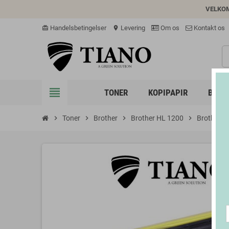
VELKO
Handelsbetingelser
Levering
Om os
Kontakt os
card_giftcard
location_on
view_headline
TONER
KOPIPAPIR
BLÆK
chevron_right
Toner
chevron_right
Brother
chevron_right
Brother HL 1200
chevron_right
Brother T