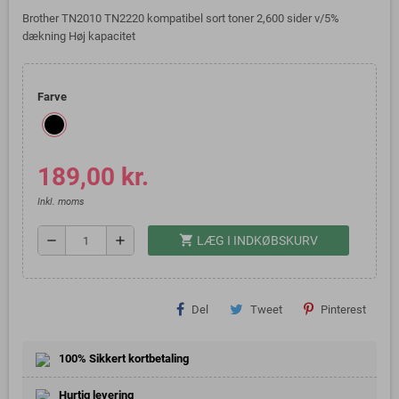
Brother TN2010 TN2220 kompatibel sort toner 2,600 sider v/5%
dækning Høj kapacitet
Farve
189,00 kr.
Inkl. moms
shopping_cart
remove
add
LÆG I INDKØBSKURV
Del
Tweet
Pinterest
100% Sikkert kortbetaling
Hurtig levering