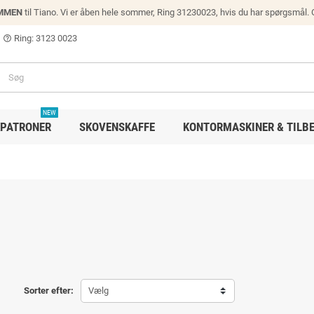
MMEN
til Tiano. Vi er åben hele sommer, Ring 31230023, hvis du har spørgsmål.
Ring: 3123 0023
help_outline
NEW
PATRONER
SKOVENSKAFFE
KONTORMASKINER & TILB
Sorter efter:
Vælg