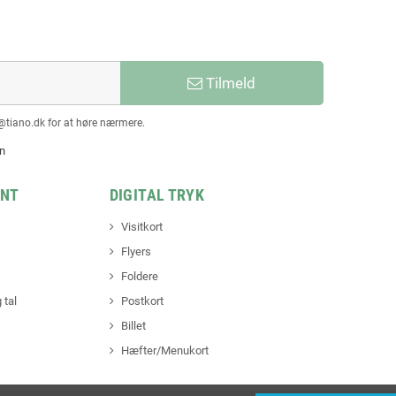
Tilmeld
@tiano.dk for at høre nærmere.
en
INT
DIGITAL TRYK
Visitkort
Flyers
Foldere
 tal
Postkort
Billet
Hæfter/Menukort