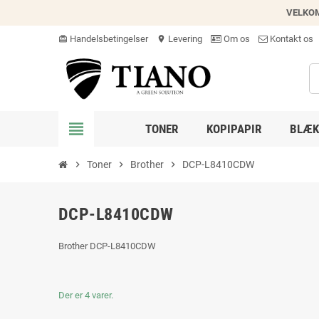
VELKO
Handelsbetingelser
Levering
Om os
Kontakt os
card_giftcard
location_on
view_headline
TONER
KOPIPAPIR
BLÆK
chevron_right
Toner
chevron_right
Brother
chevron_right
DCP-L8410CDW
DCP-L8410CDW
Brother DCP-L8410CDW
Der er 4 varer.