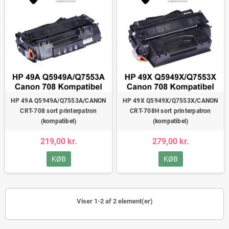
HP 49A Q5949A/Q7553A/CANON
HP 49X Q5949X/Q7553X/CANON
CRT-708 sort printerpatron
CRT-708H sort printerpatron
(kompatibel)
(kompatibel)
219,00 kr.
279,00 kr.
KØB
KØB
Viser 1-2 af 2 element(er)