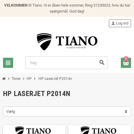
VELKOMMEN
til Tiano. Vi er åben hele sommer, Ring 31230023, hvis du har
spørgsmål. God dag!
person
Log ind
0
view_headline
search
chevron_right
chevron_right
chevron_right
Toner
HP
HP LaserJet P2014n
HP LASERJET P2014N
Vælg