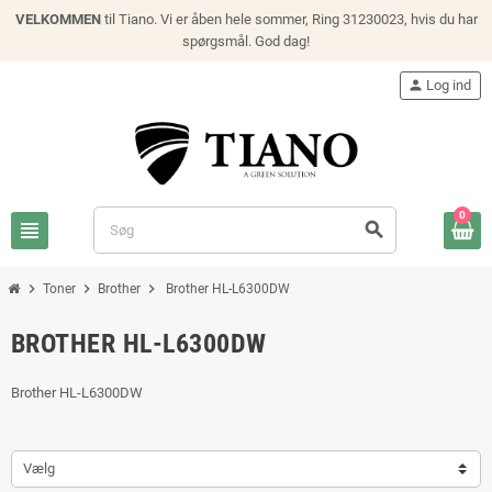
VELKOMMEN
til Tiano. Vi er åben hele sommer, Ring 31230023, hvis du har
spørgsmål. God dag!
person
Log ind
0
view_headline
search
chevron_right
chevron_right
chevron_right
Toner
Brother
Brother HL-L6300DW
BROTHER HL-L6300DW
Brother HL-L6300DW
Vælg