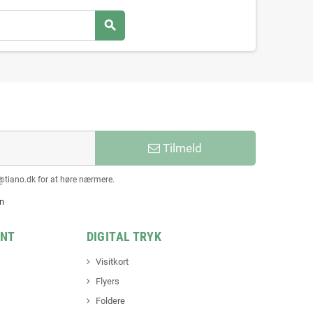
search
Tilmeld
@tiano.dk for at høre nærmere.
en
INT
DIGITAL TRYK
Visitkort
Flyers
Foldere