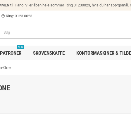
MMEN
til Tiano. Vi er åben hele sommer, Ring 31230023, hvis du har spørgsmål.
Ring: 3123 0023
help_outline
NEW
PATRONER
SKOVENSKAFFE
KONTORMASKINER & TILB
in-One
ONE