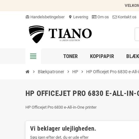
VELKO
Handelsbetingelser
Levering
Om os
Kontakt os
card_giftcard
location_on
view_headline
TONER
KOPIPAPIR
BLÆK
chevron_right
Blækpatroner
chevron_right
HP
chevron_right
HP Officejet Pro 6830 e-All-
HP OFFICEJET PRO 6830 E-ALL-IN-
HP Officejet Pro 6830 e-All-in-One printer
Vi beklager ulejligheden.
Søg igen efter det, du er ude efter