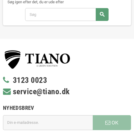
Søg igen efter det, du er ude efter
search
3123 0023
service@tiano.dk
NYHEDSBREV
OK