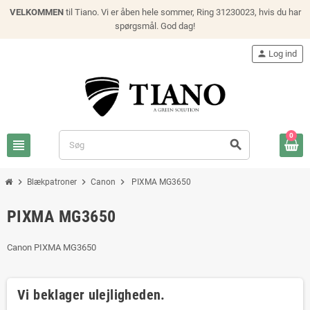
VELKOMMEN
til Tiano. Vi er åben hele sommer, Ring 31230023, hvis du har
spørgsmål. God dag!
person
Log ind
0
view_headline
search
chevron_right
chevron_right
chevron_right
Blækpatroner
Canon
PIXMA MG3650
PIXMA MG3650
Canon PIXMA MG3650
Vi beklager ulejligheden.