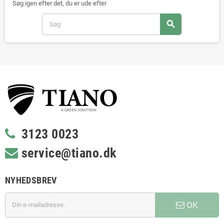
Søg igen efter det, du er ude efter
search
3123 0023
service@tiano.dk
NYHEDSBREV
OK