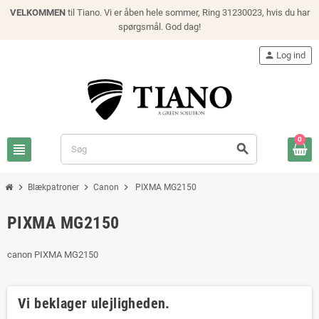
VELKOMMEN
til Tiano. Vi er åben hele sommer, Ring 31230023, hvis du har
spørgsmål. God dag!
person
Log ind
0
view_headline
search
chevron_right
chevron_right
chevron_right
Blækpatroner
Canon
PIXMA MG2150
PIXMA MG2150
canon PIXMA MG2150
Vi beklager ulejligheden.