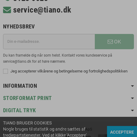
service@tiano.dk
NYHEDSBREV
OK
Du kan framelde dig når som helst. Kontakt vores kundeservice på
service@tiano.dk for at høre nærmere.
Jeg accepterer vilkårene og betingelserne og fortrolighedspolitikken
INFORMATION
STORFORMAT PRINT
DIGITAL TRYK
TIANO BRUGER COOKIES
Nogle bruges til statistik og andre sættes af
Copyright © 2021 TIANO ApS | en del af TriColor ApS
ACCEPTERE
tredjepartstjenester. Ved at klikke 'Acceptere'