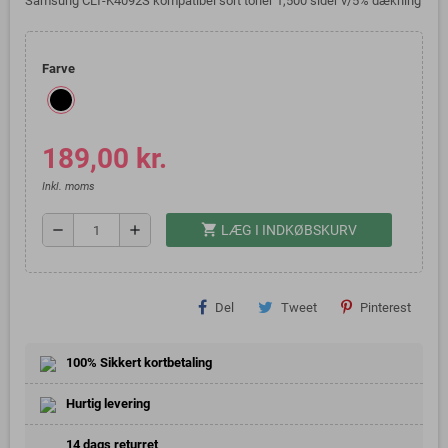
Samsung CLT-K4092S kompatibel sort toner 1,500 sider v/5% dækning
Farve
189,00 kr.
Inkl. moms
shopping_cart
remove
add
LÆG I INDKØBSKURV
Del
Tweet
Pinterest
100% Sikkert kortbetaling
Hurtig levering
14 dags returret