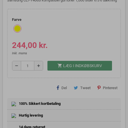
Samsung CLT-Y406S kompatibel gul toner 1,000 sider v/5% dækning
Farve
244,00 kr.
Inkl. moms
shopping_cart
remove
add
LÆG I INDKØBSKURV
Del
Tweet
Pinterest
100% Sikkert kortbetaling
Hurtig levering
14 dags returret