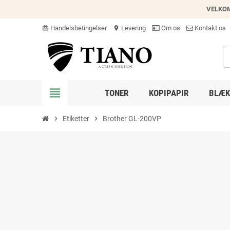
VELKO
Handelsbetingelser
Levering
Om os
Kontakt os
card_giftcard
location_on
view_headline
TONER
KOPIPAPIR
BLÆK
chevron_right
Etiketter
chevron_right
Brother GL-200VP