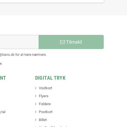
Tilmeld
@tiano.dk for at høre nærmere.
en
INT
DIGITAL TRYK
Visitkort
Flyers
Foldere
 tal
Postkort
Billet