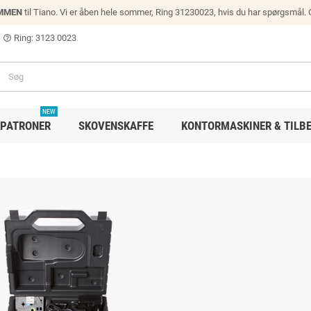
MMEN
til Tiano. Vi er åben hele sommer, Ring 31230023, hvis du har spørgsmål.
Ring: 3123 0023
help_outline
NEW
PATRONER
SKOVENSKAFFE
KONTORMASKINER & TILB