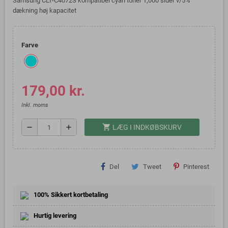
Samsung CLT-C4072S kompatibel cyan toner 1,000 sider v/5%
dækning høj kapacitet
Farve
179,00 kr.
Inkl. moms
shopping_cart
remove
add
LÆG I INDKØBSKURV
Del
Tweet
Pinterest
100% Sikkert kortbetaling
Hurtig levering