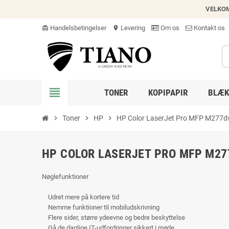
VELKO
Handelsbetingelser
Levering
Om os
Kontakt os
card_giftcard
location_on
view_headline
TONER
KOPIPAPIR
BLÆK
chevron_right
Toner
chevron_right
HP
chevron_right
HP Color LaserJet Pro MFP M277
HP COLOR LASERJET PRO MFP M2
Nøglefunktioner
Udret mere på kortere tid
Nemme funktioner til mobiludskrivning
Flere sider, større ydeevne og bedre beskyttelse
Gå de daglige IT-udfordringer sikkert i møde