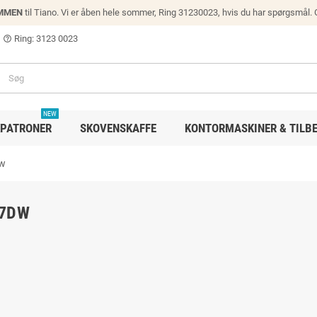
MMEN
til Tiano. Vi er åben hele sommer, Ring 31230023, hvis du har spørgsmål.
Ring: 3123 0023
help_outline
NEW
PATRONER
SKOVENSKAFFE
KONTORMASKINER & TILB
dw
77DW