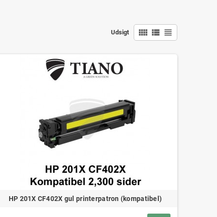
view_comfy
view_list
view_headline
Udsigt
HP 201X CF402X gul printerpatron (kompatibel)