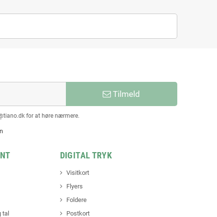
Tilmeld
@tiano.dk for at høre nærmere.
en
INT
DIGITAL TRYK
Visitkort
Flyers
Foldere
 tal
Postkort