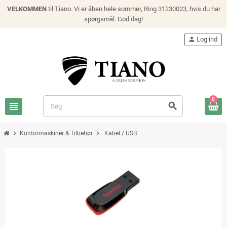
VELKOMMEN
til Tiano. Vi er åben hele sommer, Ring 31230023, hvis du har
spørgsmål. God dag!
person
Log ind
0
view_headline
search
chevron_right
chevron_right
Kontormaskiner & Tilbehør
Kabel / USB