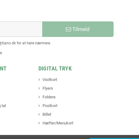
Tilmeld
@tiano.dk for at høre nærmere.
en
INT
DIGITAL TRYK
Visitkort
Flyers
Foldere
 tal
Postkort
Billet
Hæfter/Menukort