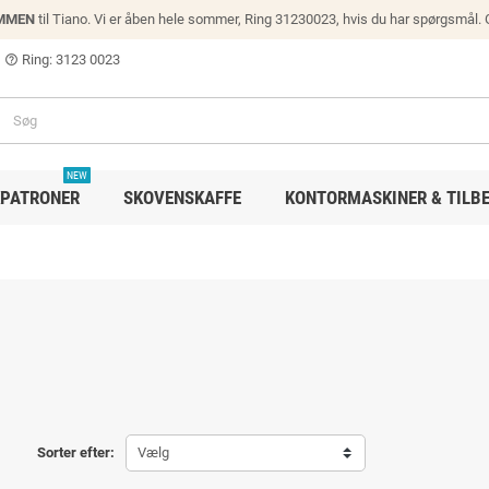
MMEN
til Tiano. Vi er åben hele sommer, Ring 31230023, hvis du har spørgsmål.
Ring: 3123 0023
help_outline
NEW
PATRONER
SKOVENSKAFFE
KONTORMASKINER & TILB
Sorter efter:
Vælg