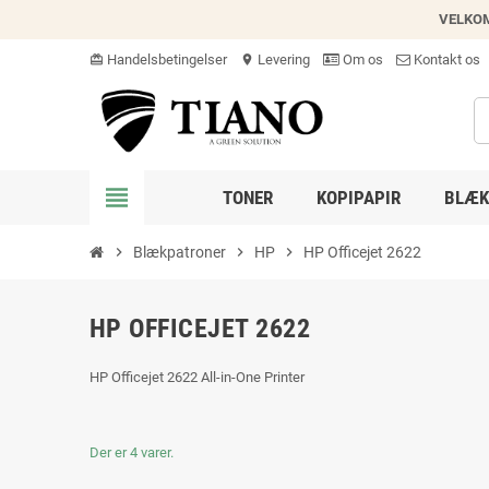
VELKO
Handelsbetingelser
Levering
Om os
Kontakt os
card_giftcard
location_on
view_headline
TONER
KOPIPAPIR
BLÆK
chevron_right
Blækpatroner
chevron_right
HP
chevron_right
HP Officejet 2622
HP OFFICEJET 2622
HP Officejet 2622 All-in-One Printer
Der er 4 varer.