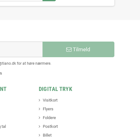
Tilmeld
@tiano.dk for at høre nærmere.
en
INT
DIGITAL TRYK
Visitkort
Flyers
Foldere
 tal
Postkort
Billet