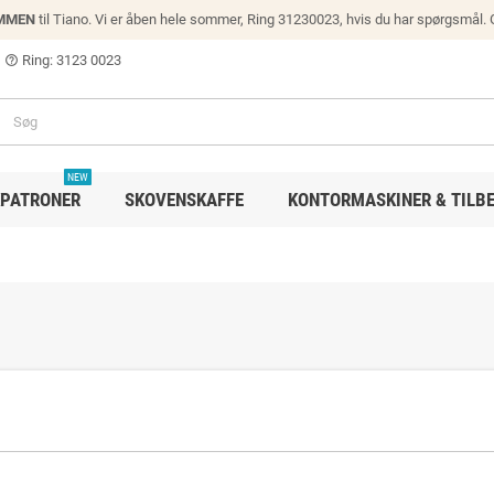
MMEN
til Tiano. Vi er åben hele sommer, Ring 31230023, hvis du har spørgsmål.
Ring: 3123 0023
help_outline
NEW
PATRONER
SKOVENSKAFFE
KONTORMASKINER & TILB