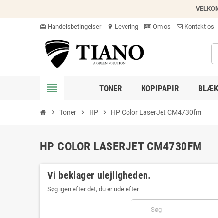
VELKO
Handelsbetingelser
Levering
Om os
Kontakt os
card_giftcard
location_on
view_headline
TONER
KOPIPAPIR
BLÆK
chevron_right
Toner
chevron_right
HP
chevron_right
HP Color LaserJet CM4730fm
HP COLOR LASERJET CM4730FM
Vi beklager ulejligheden.
Søg igen efter det, du er ude efter