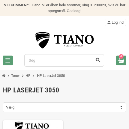
VELKOMMEN
til Tiano. Vi er åben hele sommer, Ring 31230023, hvis du har
spørgsmål. God dag!
person
Log ind
0
view_headline
search
chevron_right
chevron_right
chevron_right
Toner
HP
HP LaserJet 3050
HP LASERJET 3050
Vælg