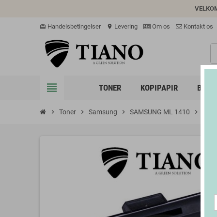
VELKO
Handelsbetingelser
Levering
Om os
Kontakt os
card_giftcard
location_on
view_headline
TONER
KOPIPAPIR
BLÆK
chevron_right
Toner
chevron_right
Samsung
chevron_right
SAMSUNG ML 1410
chevron_right
Sams