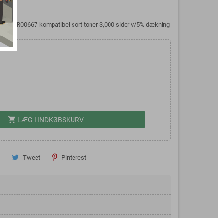
113R00667-kompatibel sort toner 3,000 sider v/5% dækning
shopping_cart
LÆG I INDKØBSKURV
Tweet
Pinterest