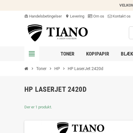
VELKO
Handelsbetingelser
Levering
Om os
Kontakt os
card_giftcard
location_on
view_headline
TONER
KOPIPAPIR
BLÆK
chevron_right
Toner
chevron_right
HP
chevron_right
HP LaserJet 2420d
HP LASERJET 2420D
Der er 1 produkt.