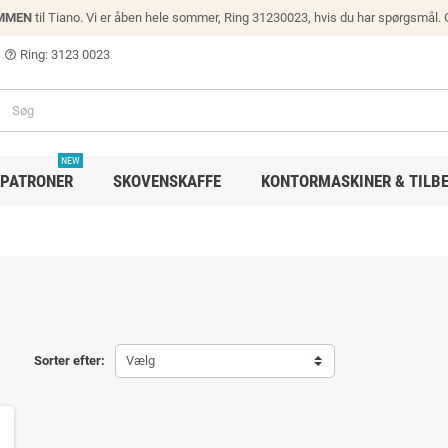
MMEN
til Tiano. Vi er åben hele sommer, Ring 31230023, hvis du har spørgsmål.
Ring: 3123 0023
help_outline
NEW
PATRONER
SKOVENSKAFFE
KONTORMASKINER & TILB
Sorter efter:
Vælg